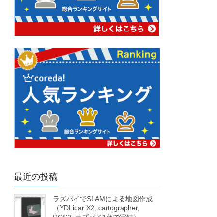
最近の投稿
ラズパイでSLAMによる地図作成
（YDLidar X2, cartographer,