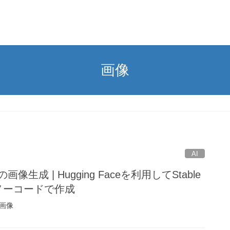
画像
AI
生成 | Hugging Faceを利用してStable
ルをノーコードで作成
した画像