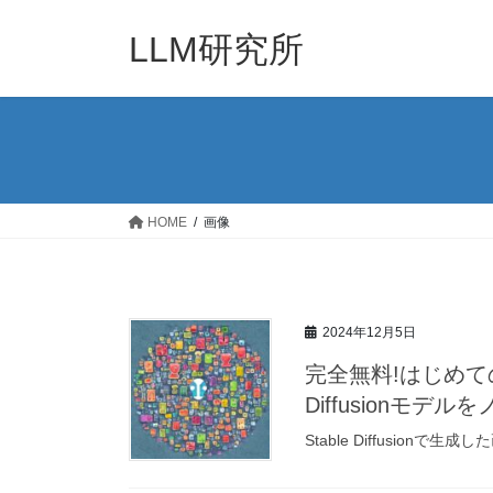
コ
ナ
ン
ビ
LLM研究所
テ
ゲ
ン
ー
ツ
シ
へ
ョ
ス
ン
キ
に
ッ
移
HOME
画像
プ
動
2024年12月5日
完全無料!はじめての画像
Diffusionモデ
Stable Diffusionで生成