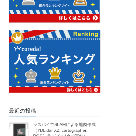
最近の投稿
ラズパイでSLAMによる地図作成
（YDLidar X2, cartographer,