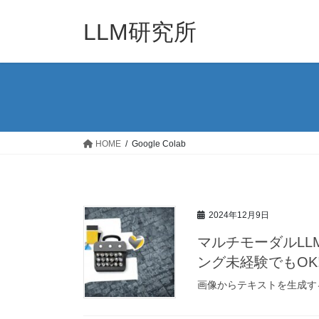
コ
ナ
ン
ビ
LLM研究所
テ
ゲ
ン
ー
ツ
シ
へ
ョ
ス
ン
キ
に
ッ
移
HOME
Google Colab
プ
動
2024年12月9日
マルチモーダルLL
ング未経験でもOK! 完
画像からテキストを生成す