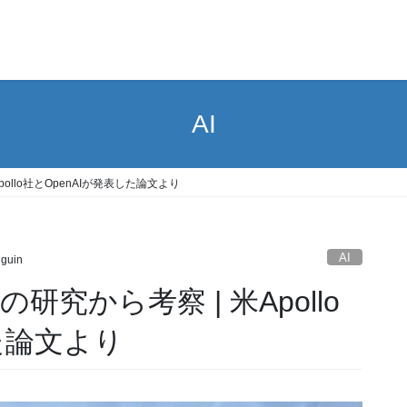
AI
ollo社とOpenAIが発表した論文より
AI
guin
研究から考察 | 米Apollo
た論文より