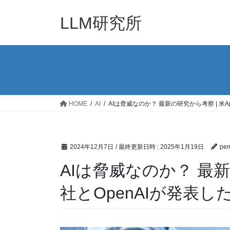
コ
ナ
ン
ビ
LLM研究所
テ
ゲ
ン
ー
ツ
シ
へ
ョ
ス
ン
キ
に
ッ
移
HOME
AI
AIは脅威なのか？ 最新の研究から考察 | 米Ap
プ
動
2024年12月7日
/ 最終更新日時 :
2025年1月19日
pen
AIは脅威なのか？ 最新の
社とOpenAIが発表し