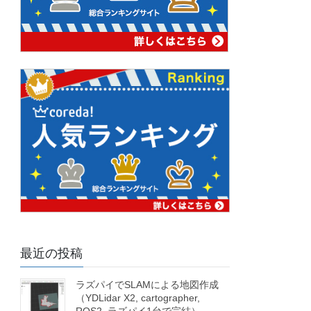
最近の投稿
ラズパイでSLAMによる地図作成
（YDLidar X2, cartographer,