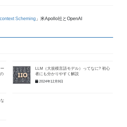
n-context Scheming
」米Apollo社とOpenAI
ィー
LLM（大規模言語モデル）ってなに? 初心
学の
者にも分かりやすく解説
2024年12月9日
うな